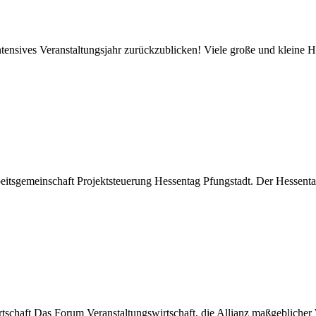
ntensives Veranstaltungsjahr zurückzublicken! Viele große und kleine Hi
sgemeinschaft Projektsteuerung Hessentag Pfungstadt. Der Hessentag w
tschaft Das Forum Veranstaltungswirtschaft, die Allianz maßgeblicher