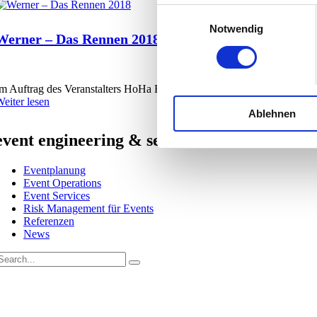
Einwilligungsauswahl
Notwendig
Werner – Das Rennen 2018
m Auftrag des Veranstalters HoHa Hanseatic ist campo zuständig für d
eiter lesen
Ablehnen
event engineering & services
Eventplanung
Event Operations
Event Services
Risk Management für Events
Referenzen
News