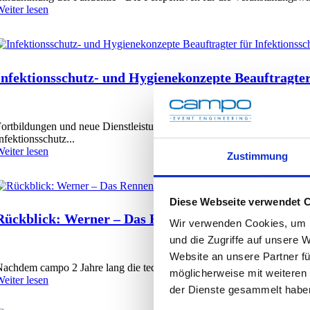
eiter lesen
Infektionsschutz- und Hygienekonzepte Beauftragter
ortbildungen und neue Dienstleistungen in der Krise: Das Bundes-Infe
nfektionsschutz...
eiter lesen
Zustimmung
Diese Webseite verwendet 
Rückblick: Werner – Das Rennen 2018
Wir verwenden Cookies, um I
und die Zugriffe auf unsere 
Website an unsere Partner fü
achdem campo 2 Jahre lang die technische Planung und Genehmigungsve
möglicherweise mit weiteren
eiter lesen
der Dienste gesammelt habe