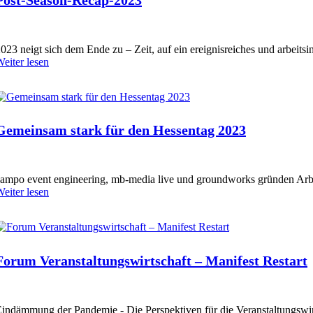
023 neigt sich dem Ende zu – Zeit, auf ein ereignisreiches und arbeitsi
eiter lesen
Gemeinsam stark für den Hessentag 2023
ampo event engineering, mb-media live und groundworks gründen Arbeit
eiter lesen
Forum Veranstaltungswirtschaft – Manifest Restart
indämmung der Pandemie - Die Perspektiven für die Veranstaltungswir