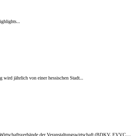
ghlights...
ird jährlich von einer hessischen Stadt...
 Wirtschaftsverbände der Veranstaltungswirtschaft (BDKV, EVVC,...