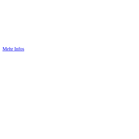
Großveranstaltungen mit
ganzheitlichem Ansatz planen
und durchführen.
Mehr Infos