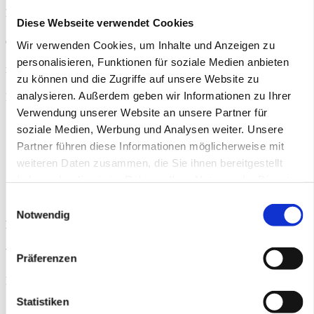
hiervon unberührt. Eine diesbezügliche Haftung ist jedoch erst ab
Diese Webseite verwendet Cookies
dem Zeitpunkt der Kenntnis einer konkreten Rechtsverletzung
Wir verwenden Cookies, um Inhalte und Anzeigen zu
personalisieren, Funktionen für soziale Medien anbieten
möglich. Bei Bekanntwerden von entsprechenden
zu können und die Zugriffe auf unsere Website zu
analysieren. Außerdem geben wir Informationen zu Ihrer
Rechtsverletzungen werden wir diese Inhalte umgehend entfernen.
Verwendung unserer Website an unsere Partner für
soziale Medien, Werbung und Analysen weiter. Unsere
Partner führen diese Informationen möglicherweise mit
Konzept, Screendesign, Technische
weiteren Daten zusammen, die Sie ihnen bereitgestellt
Realisierung und Betreuung
haben oder die sie im Rahmen Ihrer Nutzung der Dienste
gesammelt haben.
Einwilligungsauswahl
Notwendig
PETER PAUL AND MARY
Werbeagentur GmbH & Co. KG
Präferenzen
Muthesiusstraße 4
Statistiken
12163 Berlin