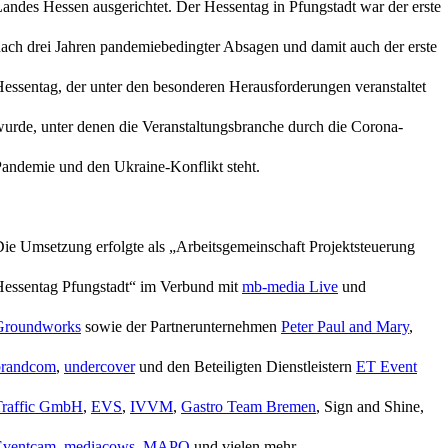
andes Hessen ausgerichtet. Der Hessentag in Pfungstadt war der erste
ach drei Jahren pandemiebedingter Absagen und damit auch der erste
essentag, der unter den besonderen Herausforderungen veranstaltet
urde, unter denen die Veranstaltungsbranche durch die Corona-
andemie und den Ukraine-Konflikt steht.
ie Umsetzung erfolgte als „Arbeitsgemeinschaft Projektsteuerung
essentag Pfungstadt“ im Verbund mit
mb-media Live
und
Groundworks
sowie der Partnerunternehmen
Peter Paul and Mary
,
brandcom
,
undercover
und den Beteiligten Dienstleistern
ET Event
Traffic GmbH
,
EVS
,
IVVM
,
Gastro Team Bremen
, Sign and Shine,
Eventcam
,
mediacows
,
MAPO
und vielen mehr.