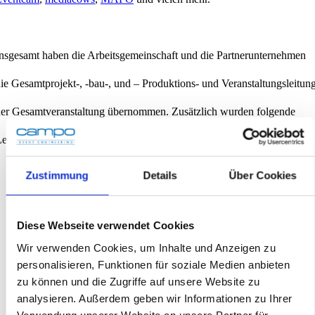
nsgesamt haben die Arbeitsgemeinschaft und die Partnerunternehmen
ie Gesamtprojekt-, -bau-, und – Produktions- und Veranstaltungsleitun
er Gesamtveranstaltung übernommen. Zusätzlich wurden folgende
eistungsbereiche abgebildet:
Zustimmung
Details
Über Cookies
Projektleitungsbüro, Akkreditierung,
Produktionsbüro und Bauleitung,
Planung Veranstaltungstechnik und Infrastruktur, CAD-Planung
Diese Webseite verwendet Cookies
Sicherheits- und Verkehrsplanung und -management
Digitale Parkraumbewirtschaftung
Wir verwenden Cookies, um Inhalte und Anzeigen zu
Crowd Management, Event Control, Veranstaltungsleitung
Marketing und Kommunikation/PR
personalisieren, Funktionen für soziale Medien anbieten
Programmgestaltung Hessentags Arena und Hessentagsfestzelt
zu können und die Zugriffe auf unsere Website zu
Vertragswesen für alle Leistungsbereiche
analysieren. Außerdem geben wir Informationen zu Ihrer
Verwendung unserer Website an unsere Partner für