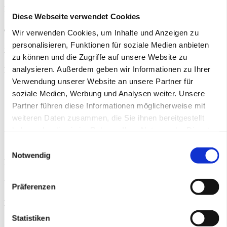
hiervon unberührt. Eine diesbezügliche Haftung ist jedoch erst ab
Diese Webseite verwendet Cookies
dem Zeitpunkt der Kenntnis einer konkreten Rechtsverletzung
Wir verwenden Cookies, um Inhalte und Anzeigen zu
personalisieren, Funktionen für soziale Medien anbieten
möglich. Bei Bekanntwerden von entsprechenden
zu können und die Zugriffe auf unsere Website zu
analysieren. Außerdem geben wir Informationen zu Ihrer
Rechtsverletzungen werden wir diese Inhalte umgehend entfernen.
Verwendung unserer Website an unsere Partner für
soziale Medien, Werbung und Analysen weiter. Unsere
Partner führen diese Informationen möglicherweise mit
Konzept, Screendesign, Technische
weiteren Daten zusammen, die Sie ihnen bereitgestellt
Realisierung und Betreuung
haben oder die sie im Rahmen Ihrer Nutzung der Dienste
gesammelt haben.
Einwilligungsauswahl
Notwendig
PETER PAUL AND MARY
Werbeagentur GmbH & Co. KG
Präferenzen
Muthesiusstraße 4
Statistiken
12163 Berlin