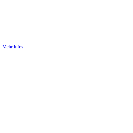
Großveranstaltungen mit
ganzheitlichem Ansatz planen
und durchführen.
Mehr Infos